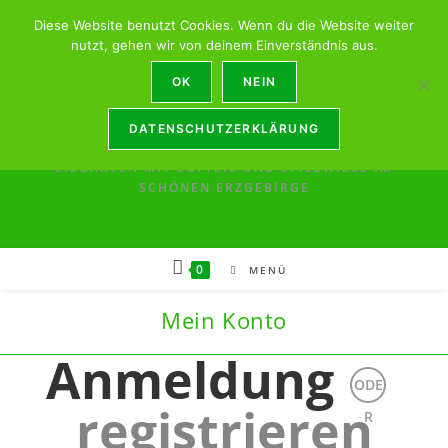
Eisgarten-Sonnenschein (Lösermühle) --- Saison --
Diese Website benutzt Cookies. Wenn du die Website weiter
Öffnungszeiten: März - Oktober: Mi - So: 13:00 - 18:00
nutzt, gehen wir von deinem Einverständnis aus.
OK
NEIN
DATENSCHUTZERKLÄRUNG
EISGARTEN MIT SOFTEIS UND SPIELWIESE IM
SCHÖNEN ERZGEBIRGE
0
MENÜ
Mein Konto
Anmeldung
ODE
registrieren
R