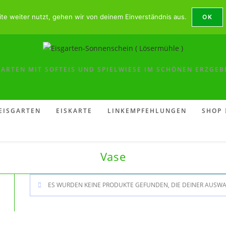
 (Lösermühle) --- Saison -- Öffnungszeiten: März - Oktober:
te weiter nutzt, gehen wir von deinem Einverständnis aus.
OK
GARTEN MIT SOFTEIS UND SPIELWIESE IM SCHÖNEN ERZGEB
EISGARTEN
EISKARTE
LINKEMPFEHLUNGEN
SHOP
Vase
ES WURDEN KEINE PRODUKTE GEFUNDEN, DIE DEINER AUSW