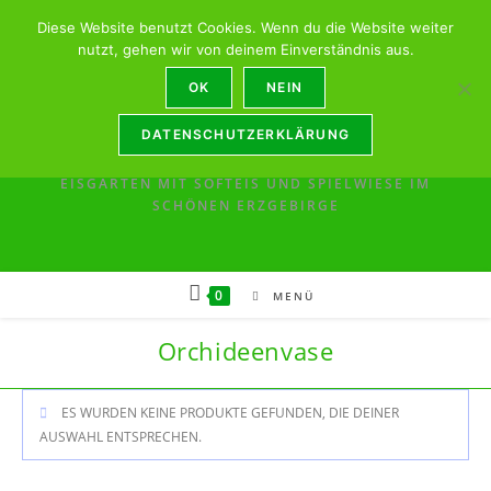
Eisgarten-Sonnenschein (Lösermühle) --- Saison --
Diese Website benutzt Cookies. Wenn du die Website weiter
Öffnungszeiten: März - Oktober: Mi - So: 13:00 - 18:00
nutzt, gehen wir von deinem Einverständnis aus.
OK
NEIN
DATENSCHUTZERKLÄRUNG
EISGARTEN MIT SOFTEIS UND SPIELWIESE IM
SCHÖNEN ERZGEBIRGE
0
MENÜ
Orchideenvase
ES WURDEN KEINE PRODUKTE GEFUNDEN, DIE DEINER
AUSWAHL ENTSPRECHEN.