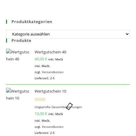
Produktkategorien
Produkte
Wertgutschein 40
40,00
€
inkl. MwSt
inkl. MwSt.
zzgl.
Versandkosten
Lieferzeit:
2-5
Wertgutschein 10
Bewertet
Ungeprüfte Gesamtbewertungen
mit
5.00
10,00
€
inkl. MwSt
von 5
inkl. MwSt.
zzgl.
Versandkosten
Lieferzeit:
2-5